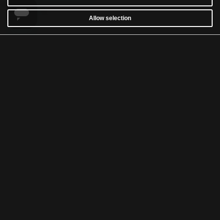
Allow selection
CUSTOMER SERVICE
WARRANTY
RETURNS & WITHDRAWALS
NEWSLETTER
WASH AND CARE
TERMS & CONDITIONS
ACCESSIBILITY